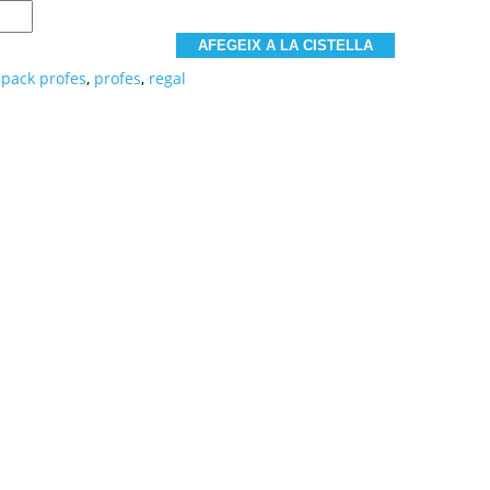
AFEGEIX A LA CISTELLA
,
pack profes
,
profes
,
regal