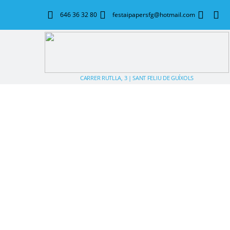
646 36 32 80
festaipapersfg@hotmail.com
CARRER RUTLLA, 3 | SANT FELIU DE GUÍXOLS