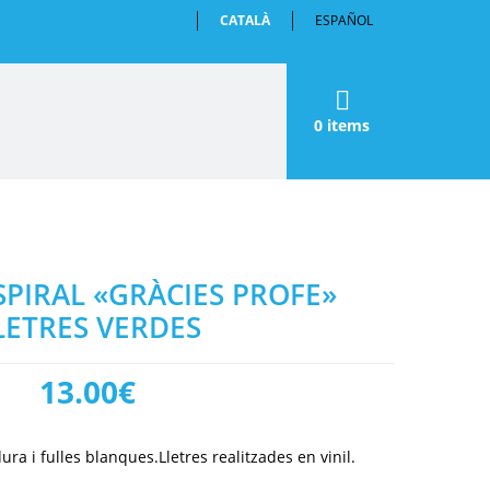
CATALÀ
ESPAÑOL
0 items
SPIRAL «GRÀCIES PROFE»
LETRES VERDES
13.00
€
ura i fulles blanques.Lletres realitzades en vinil.