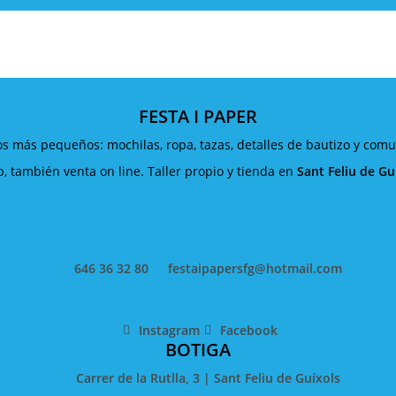
FESTA I PAPER
os más pequeños: mochilas, ropa, tazas, detalles de bautizo y co
 también venta on line. Taller propio y tienda en
Sant Feliu de Gu
646 36 32 80
festaipapersfg@hotmail.com
Instagram
Facebook
BOTIGA
Carrer de la Rutlla, 3 | Sant Feliu de Guíxols