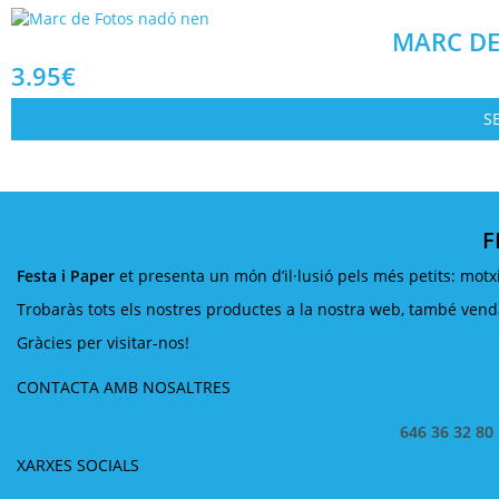
MARC DE
3.95
€
S
F
Festa i Paper
et presenta un món d’il·lusió pels més petits: motxi
Trobaràs tots els nostres productes a la nostra web, també venda 
Gràcies per visitar-nos!
CONTACTA AMB NOSALTRES
646 36 32 80
XARXES SOCIALS