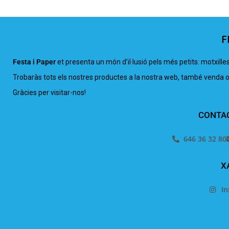
F
Festa i Paper
et presenta un món d’il·lusió pels més petits: motxille
Trobaràs tots els nostres productes a la nostra web, també venda on 
Gràcies per visitar-nos!
CONTA
646 36 32 80
X
I