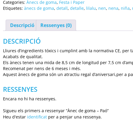
Categories:
Ànecs de goma
,
Festa i Paper
Etiquetes:
ànecs de goma
,
detall
,
detalle
,
lilalu
,
nen
,
nena
,
niña
,
Descripció
Ressenyes (0)
DESCRIPCIÓ
Lliures d’ingredients tóxics i cumplint amb la normativa CE, per 
Acabats de qualitat.
Els ànecs tenen una mida de 8,5 cm de longitud per 7,5 cm d’amp
Recomenat per nens de 6 meses i més.
Aquest ànecs de goma són un atractiu regal d’aniversari,per a p
RESSENYES
Encara no hi ha ressenyes.
Sigueu els primers a ressenyar “Ànec de goma – Paó”
Heu d'estar
identificat
per a penjar una ressenya.