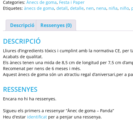
Categories:
Ànecs de goma
,
Festa i Paper
Etiquetes:
ànecs de goma
,
detall
,
detalle
,
nen
,
nena
,
niña
,
niño
,
Descripció
Ressenyes (0)
DESCRIPCIÓ
Lliures d’ingredients tóxics i cumplint amb la normativa CE, per 
Acabats de qualitat.
Els ànecs tenen una mida de 8,5 cm de longitud per 7,5 cm d’amp
Recomenat per nens de 6 meses i més.
Aquest ànecs de goma són un atractiu regal d’aniversari,per a p
RESSENYES
Encara no hi ha ressenyes.
Sigueu els primers a ressenyar “Ànec de goma – Panda”
Heu d'estar
identificat
per a penjar una ressenya.