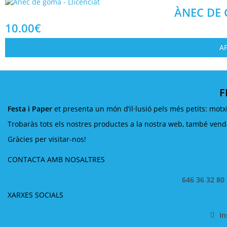
ÀNEC DE 
10.00
€
AF
F
Festa i Paper
et presenta un món d’il·lusió pels més petits: motxi
Trobaràs tots els nostres productes a la nostra web, també venda 
Gràcies per visitar-nos!
CONTACTA AMB NOSALTRES
646 36 32 80
XARXES SOCIALS
I