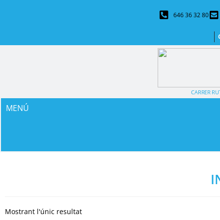
646 36 32 80
CARRER RUT
MENÚ
I
Mostrant l'únic resultat