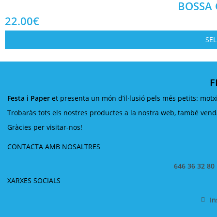
BOSSA 
22.00
€
SE
F
Festa i Paper
et presenta un món d’il·lusió pels més petits: motxi
Trobaràs tots els nostres productes a la nostra web, també venda 
Gràcies per visitar-nos!
CONTACTA AMB NOSALTRES
646 36 32 80
XARXES SOCIALS
I