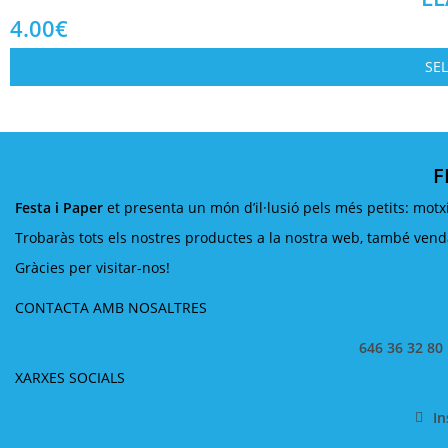
4.00
€
SE
F
Festa i Paper
et presenta un món d’il·lusió pels més petits: motxi
Trobaràs tots els nostres productes a la nostra web, també venda 
Gràcies per visitar-nos!
CONTACTA AMB NOSALTRES
646 36 32 80
XARXES SOCIALS
I